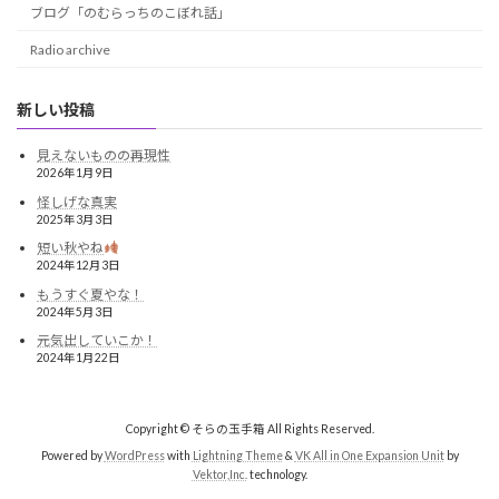
ブログ「のむらっちのこぼれ話」
Radio archive
新しい投稿
見えないものの再現性
2026年1月9日
怪しげな真実
2025年3月3日
短い秋やね
2024年12月3日
もうすぐ夏やな！
2024年5月3日
元気出していこか！
2024年1月22日
Copyright © そらの玉手箱 All Rights Reserved.
Powered by
WordPress
with
Lightning Theme
&
VK All in One Expansion Unit
by
Vektor,Inc.
technology.